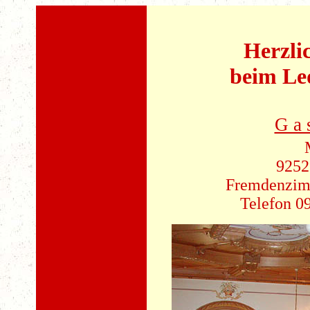
Herzli
beim Led
G a s
9252
Fremdenzimm
Telefon 0